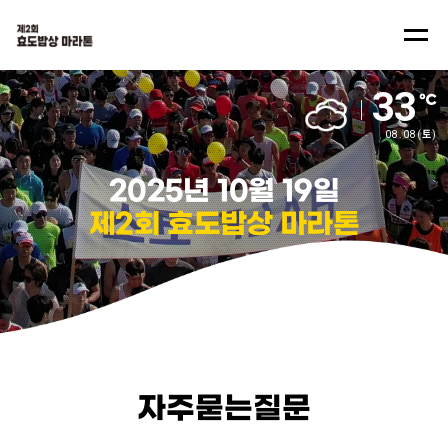
33
08.08
(토)
2025년
10월
19일
제2회
효도밥상
마라톤
자주묻는질문