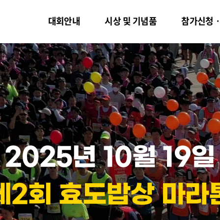
대회안내
시상 및 기념품
참가신청
2025년
10월
19일
제2회
효도밥상
마라