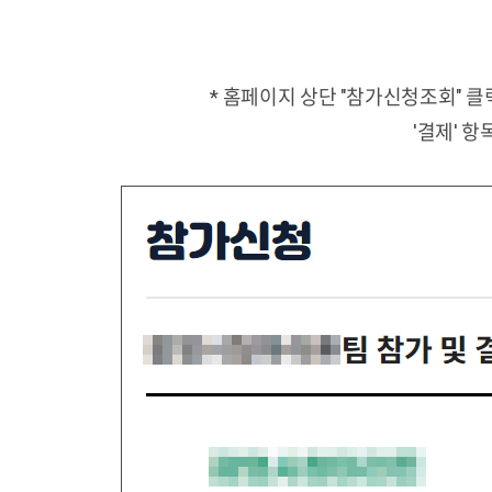
* 홈페이지 상단 "참가신청조회" 클
'결제' 