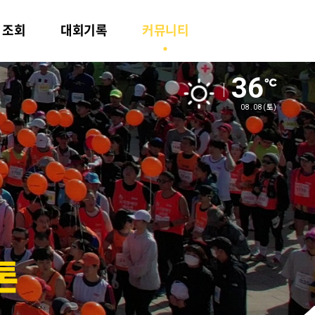
ㆍ조회
대회기록
커뮤니티
36
08.08
(토)
톤